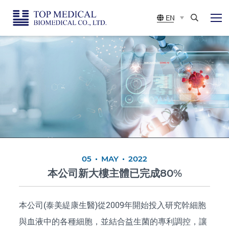
Top
展
EN
開
Medical
選
Search
單
Biomedical
CO.,
LTD
05
MAY
2022
本公司新大樓主體已完成80%
本公司(泰美緹康生醫)從2009年開始投入研究幹細胞
與血液中的各種細胞，並結合益生菌的專利調控，讓