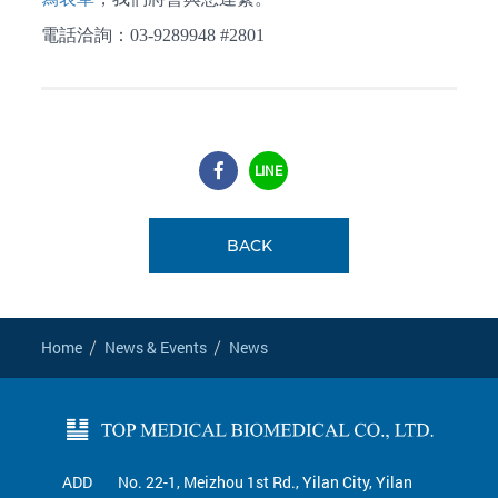
電話洽詢：03-9289948 #2801
LINE
BACK
Home
News & Events
News
ADD
No. 22-1, Meizhou 1st Rd., Yilan City, Yilan