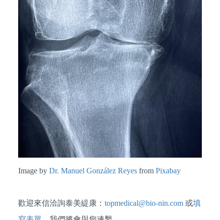
​​​Image by
Dr. Manuel González Reyes
from
Pixabay
歡迎來信洽詢泰美緹康：
topmedical@bio-nin.com
或
填
寫表單
，我們將會與您連繫。