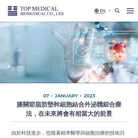
Top
展
EN
開
Medical
選
Search
單
Biomedical
CO.,
LTD
07
JANUARY
2023
膝關節脂肪墊幹細胞結合外泌體綜合療
法，在未來將會有相當大的前景
由於科技進步，也隨著精準醫學與細胞治療的技術日