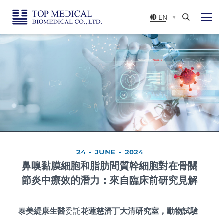
Top
展
EN
開
Medical
選
Search
單
Biomedical
CO.,
LTD
24
JUNE
2024
鼻嗅黏膜細胞和脂肪間質幹細胞對在骨關
節炎中療效的潛力：來自臨床前研究見解
泰美緹康生醫
委託
花蓮慈濟丁大清研究室，動物試驗